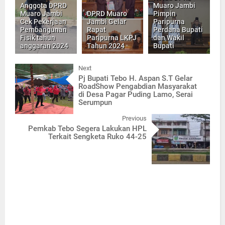
Anggota DPRD
Muaro Jambi
Muaro Jambi
DPRD Muaro
Pimpin
Cek Pekerjaan
Jambi Gelar
Paripurna
Pembangunan
Rapat
Perdana Bupati
Fisik tahun
Paripurna LKPJ
dan Wakil
anggaran 2024
Tahun 2024
Bupati
Next
Pj Bupati Tebo H. Aspan S.T Gelar
RoadShow Pengabdian Masyarakat
di Desa Pagar Puding Lamo, Serai
Serumpun
Previous
Pemkab Tebo Segera Lakukan HPL
Terkait Sengketa Ruko 44-25