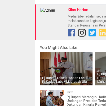
Kilas Harian
Media Siber adalah sega
melaksanakan kegiatan ju
Standar Perusahaan Pers
You Might Also Like:
Pj Bu
Pj Bupati Tebo H. Aspan Lantik
Hadir
Pj Kades Lubuk Madrasah Ulu
Muha
Next
Pj Bupati Merangin Hadir
Undangan Presiden Terka
Dukungan Kinerja Penye