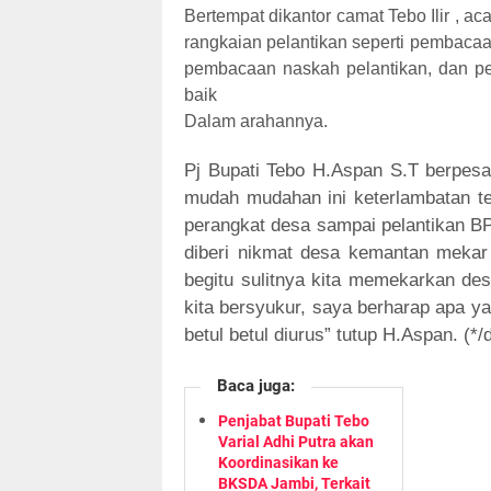
Bertempat dikantor camat Tebo Ilir , a
rangkaian pelantikan seperti pembaca
pembacaan naskah pelantikan, dan p
baik
Dalam arahannya.
Pj Bupati Tebo H.Aspan S.T berpesan
mudah mudahan ini keterlambatan te
perangkat desa sampai pelantikan BP
diberi nikmat desa kemantan mekar t
begitu sulitnya kita memekarkan des
kita bersyukur, saya berharap apa y
betul betul diurus” tutup H.Aspan. (*/d
Baca juga:
Penjabat Bupati Tebo
Varial Adhi Putra akan
Koordinasikan ke
BKSDA Jambi, Terkait