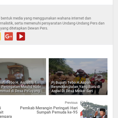
la bentuk media yang menggunakan wahana internet dan
rnalistik, serta memenuhi persyaratan Undang-Undang Pers dan
 yang ditetapkan Dewan Pers.
pati Tebo H. Aspan S.T
Pj Bupati Tebo H.Aspan
i Peringatan Maulid Nabi
Resmikan Jalan Yang Baru di
mmad di Desa Pelayang
Aspal Di Desa Mekar Sari
Previous
i
Pemkab Merangin Peringati Hari
it
Sumpah Pemuda ke-95
lengara