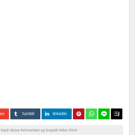
le+
tumblr
linkedin