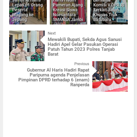
Lepas 61 Orang
Pameran Ajang
Komisi V DPR RI
Peserta
Kreasi Siswa
Terkait Jalan
Magang ke
Noesantara
Khusus Truk
Jepang
SMANSA Jambi
Batubara
Next
Mewakili Bupati, Sekda Agus Sanusi
Hadiri Apel Gelar Pasukan Operasi
Patuh Tahun 2023 Polres Tanjab
Barat
Previous
Gubernur Al Haris Hadiri Rapat
Paripurna agenda Penjelasan
Pimpinan DPRD terhadap 6 (enam)
Ranperda