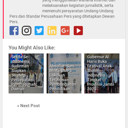
yang menggunakan wahana internet dan
melaksanakan kegiatan jurnalistik, serta
memenuhi persyaratan Undang-Undang
Pers dan Standar Perusahaan Pers yang ditetapkan Dewan
Pers.
You Might Also Like:
Hadiri Rakor
Sekda Se-
Gubernur Al
Indonesia,
Haris Buka
Sudirman
Abdullah Sani
Festival Anak
Siapkan
Minta BMPS
Sholeh
Strategi
Lakukan
Indonesia
Percepatan
Terobosan
Tingkat
Pembagunan
Pembangunan
Provinsi Jambi
Daerah
Pendidikan
2025
« Next Post