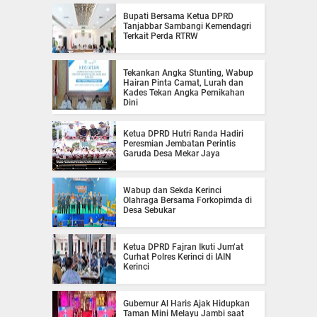
Bupati Bersama Ketua DPRD
Tanjabbar Sambangi Kemendagri
Terkait Perda RTRW
Tekankan Angka Stunting, Wabup
Hairan Pinta Camat, Lurah dan
Kades Tekan Angka Pernikahan
Dini
Ketua DPRD Hutri Randa Hadiri
Peresmian Jembatan Perintis
Garuda Desa Mekar Jaya
Wabup dan Sekda Kerinci
Olahraga Bersama Forkopimda di
Desa Sebukar
Ketua DPRD Fajran Ikuti Jum’at
Curhat Polres Kerinci di IAIN
Kerinci
Gubernur Al Haris Ajak Hidupkan
Taman Mini Melayu Jambi saat