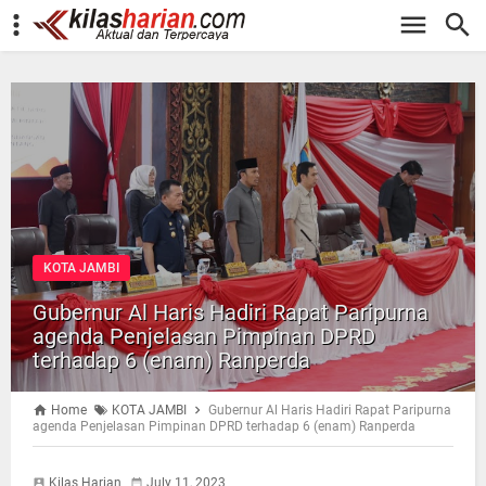
-->
KOTA JAMBI
Gubernur Al Haris Hadiri Rapat Paripurna
agenda Penjelasan Pimpinan DPRD
terhadap 6 (enam) Ranperda
Home
KOTA JAMBI
Gubernur Al Haris Hadiri Rapat Paripurna
agenda Penjelasan Pimpinan DPRD terhadap 6 (enam) Ranperda
Kilas Harian
July 11, 2023