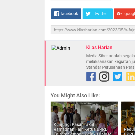
facebook
twitter
goog
Kilas Harian
Media Siber adalah sega
melaksanakan kegiatan ju
Standar Perusahaan Pers
You Might Also Like:
Kunjungi Pasar Takjil
Ramadhan Fair, Ketua DPRD
Pedul
Fajran: Semoga Pelaku UMKM
DPRD 