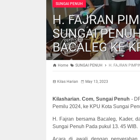
SUNGAI PENUH
H. FAJRAN PI
SUNGAI PENU
BACALEG KE K
Home
SUNGAI PENUH
H. FAJRAN PIMP
Kilas Harian
May 13, 2023
Kilasharian. Com, Sungai Penuh
- DP
Pemilu 2024, ke KPU Kota Sungai Penu
H. Fajran bersama Bacaleg, Kader, d
Sungai Penuh Pada pukul 13. 45 WIB.
Acara di awali dengan penyerahan