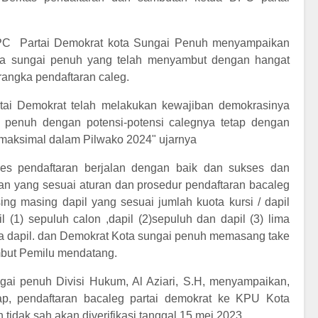
PC Partai Demokrat kota Sungai Penuh menyampaikan
ta sungai penuh yang telah menyambut dengan hangat
rangka pendaftaran caleg.
rtai Demokrat telah melakukan kewajiban demokrasinya
 penuh dengan potensi-potensi calegnya tetap dengan
 maksimal dalam Pilwako 2024" ujarnya
es pendaftaran berjalan dengan baik dan sukses dan
n yang sesuai aturan dan prosedur pendaftaran bacaleg
ng masing dapil yang sesuai jumlah kuota kursi / dapil
 (1) sepuluh calon ,dapil (2)sepuluh dan dapil (3) lima
ga dapil. dan Demokrat Kota sungai penuh memasang take
but Pemilu mendatang.
gai penuh Divisi Hukum, Al Aziari, S.H, menyampaikan,
ap, pendaftaran bacaleg partai demokrat ke KPU Kota
 tidak sah akan diverifikasi tanggal 15 mei 2023.