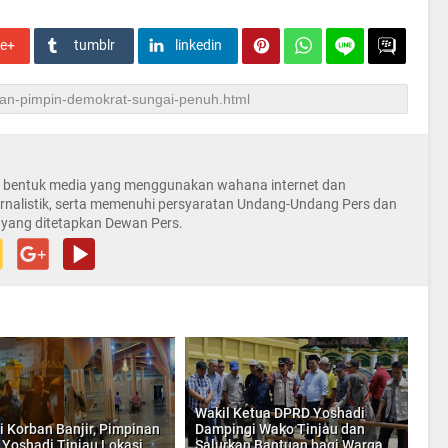
le+
tumblr
linkedin
la bentuk media yang menggunakan wahana internet dan
rnalistik, serta memenuhi persyaratan Undang-Undang Pers dan
 yang ditetapkan Dewan Pers.
Wakil Ketua DPRD Yoshadi
i Korban Banjir, Pimpinan
Dampingi Wako Tinjau dan
Yoshadi Tinjau Lokasi
Salurkan Bantuan bagi Warga