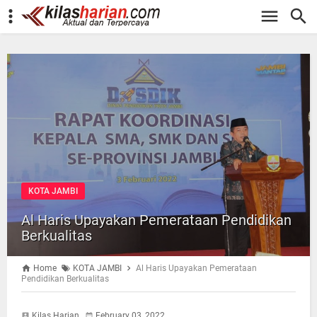
-->
KOTA JAMBI
Al Haris Upayakan Pemerataan Pendidikan
Berkualitas
Home
KOTA JAMBI
Al Haris Upayakan Pemerataan
Pendidikan Berkualitas
Kilas Harian
February 03, 2022