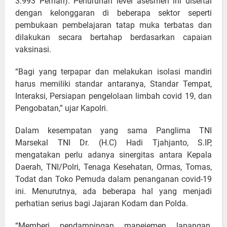
3.993 Perhari). Penurunan level asesmen ini disertai
dengan kelonggaran di beberapa sektor seperti
pembukaan pembelajaran tatap muka terbatas dan
dilakukan secara bertahap berdasarkan capaian
vaksinasi.
“Bagi yang terpapar dan melakukan isolasi mandiri
harus memiliki standar antaranya, Standar Tempat,
Interaksi, Persiapan pengelolaan limbah covid 19, dan
Pengobatan,” ujar Kapolri.
Dalam kesempatan yang sama Panglima TNI
Marsekal TNI Dr. (H.C) Hadi Tjahjanto, S.IP,
mengatakan perlu adanya sinergitas antara Kepala
Daerah, TNI/Polri, Tenaga Kesehatan, Ormas, Tomas,
Todat dan Toko Pemuda dalam penanganan covid-19
ini. Menurutnya, ada beberapa hal yang menjadi
perhatian serius bagi Jajaran Kodam dan Polda.
“Memberi pendampingan manejemen lapangan,