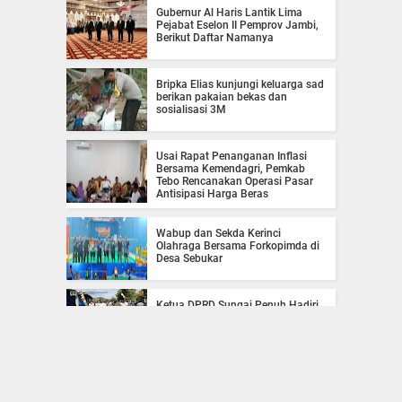
Gubernur Al Haris Lantik Lima
Pejabat Eselon II Pemprov Jambi,
Berikut Daftar Namanya
Bripka Elias kunjungi keluarga sad
berikan pakaian bekas dan
sosialisasi 3M
Usai Rapat Penanganan Inflasi
Bersama Kemendagri, Pemkab
Tebo Rencanakan Operasi Pasar
Antisipasi Harga Beras
Wabup dan Sekda Kerinci
Olahraga Bersama Forkopimda di
Desa Sebukar
Ketua DPRD Sungai Penuh Hadiri
Pembukaan TMMD Ke 126 di
Pondok Tinggi
Pemkab Tanjabbar Gelar Halal
Bihalal Bersama Kerukunan