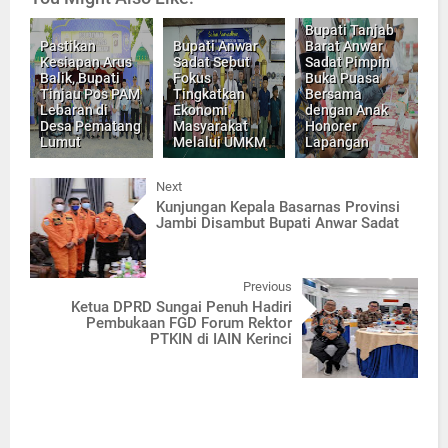
Bupati Tanjab
Pastikan
Bupati Anwar
Barat Anwar
Kesiapan Arus
Sadat Sebut
Sadat Pimpin
Balik, Bupati
Fokus
Buka Puasa
Tinjau Pos PAM
Tingkatkan
Bersama
Lebaran di
Ekonomi
dengan Anak
Desa Pematang
Masyarakat
Honorer
Lumut
Melalui UMKM
Lapangan
Next
Kunjungan Kepala Basarnas Provinsi
Jambi Disambut Bupati Anwar Sadat
Previous
Ketua DPRD Sungai Penuh Hadiri
Pembukaan FGD Forum Rektor
PTKIN di IAIN Kerinci