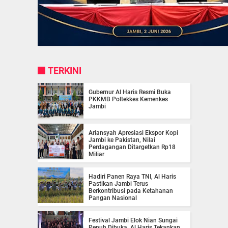
TERKINI
Gubernur Al Haris Resmi Buka
PKKMB Poltekkes Kemenkes
Jambi
Ariansyah Apresiasi Ekspor Kopi
Jambi ke Pakistan, Nilai
Perdagangan Ditargetkan Rp18
Miliar
Hadiri Panen Raya TNI, Al Haris
Pastikan Jambi Terus
Berkontribusi pada Ketahanan
Pangan Nasional
Festival Jambi Elok Nian Sungai
Penuh Dibuka, Al Haris Tekankan