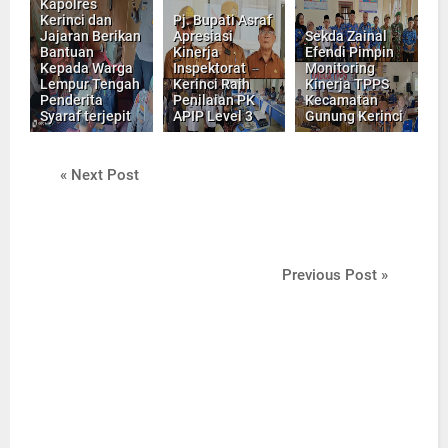
Kapolres
Kerinci dan
Pj. Bupati Asraf
Jajaran Berikan
Apresiasi
Sekda Zainal
Bantuan
Kinerja
Efendi Pimpin
Kepada Warga
Inspektorat
Monitoring
Lempur Tengah
Kerinci Raih
Kinerja TPPS
Penderita
Penilaian PK
Kecamatan
Syaraf terjepit
APIP Level 3
Gunung Kerinci
« Next Post
Previous Post »