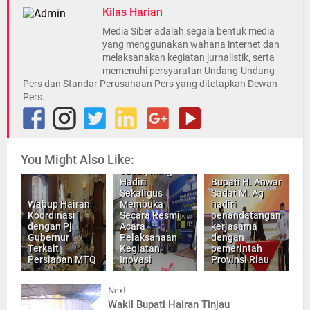
Kilas Harian
Media Siber adalah segala bentuk media
yang menggunakan wahana internet dan
melaksanakan kegiatan jurnalistik, serta
memenuhi persyaratan Undang-Undang
Pers dan Standar Perusahaan Pers yang ditetapkan Dewan
Pers.
You Might Also Like:
Bupati H. Anwar
Sadat, M.Ag
Hadiri
Bupati H. Anwar
Sekaligus
Sadat M. Ag
Wabup Hairan
Membuka
hadiri
Koordinasi
Secara Resmi
penandatangan
dengan Pj
Acara
kerjasama
Gubernur
Pelaksanaan
dengan
Terkait
Kegiatan
pemerintah
Persiapan MTQ
Inovasi
Provinsi Riau
Next
Wakil Bupati Hairan Tinjau