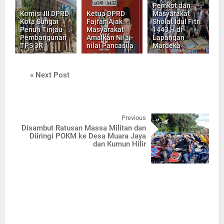
Pemkot dan
Komisi III DPRD
Ketua DPRD
Masyarakat
Kota Sungai
Fajran Ajak
Sholat Idul Fitri
Penuh Tinjau
Masyarakat
1443 H di
Pembangunan
Amalkan Nilai-
Lapangan
TPS 3R
nilai Pancasila
Mardeka
« Next Post
Previous
Disambut Ratusan Massa Militan dan
Diiringi POKM ke Desa Muara Jaya
dan Kumun Hilir