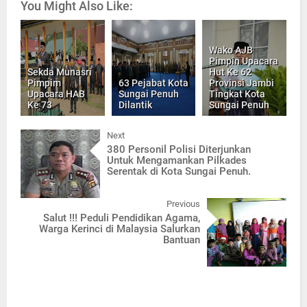
You Might Also Like:
Wako AJB
Pimpin Upacara
Sekda Munasri
Hut Ke 62
Pimpim
63 Pejabat Kota
Provinsi Jambi
Upacara HAB
Sungai Penuh
Tingkat Kota
Ke 73
Dilantik
Sungai Penuh
Next
380 Personil Polisi Diterjunkan
Untuk Mengamankan Pilkades
Serentak di Kota Sungai Penuh.
Previous
Salut !!! Peduli Pendidikan Agama,
Warga Kerinci di Malaysia Salurkan
Bantuan