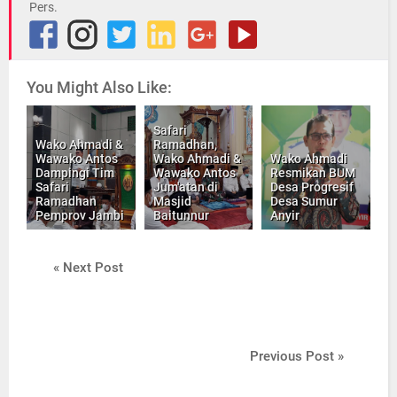
Pers.
You Might Also Like:
Safari
Wako Ahmadi &
Ramadhan,
Wawako Antos
Wako Ahmadi &
Wako Ahmadi
Dampingi Tim
Wawako Antos
Resmikan BUM
Safari
Jum'atan di
Desa Progresif
Ramadhan
Masjid
Desa Sumur
Pemprov Jambi
Baitunnur
Anyir
« Next Post
Previous Post »