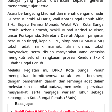
budaya yang patut diwariskan kepada generasi 
mendatang," ujar Ketua.
Acara berlangsung khidmat dan meriah dengan dihadiri 
Gubernur Jambi Al Haris, Wali Kota Sungai Penuh Alfin, 
S.H., Bupati Kerinci Monadi, Wakil Wali Kota Sungai 
Penuh Azhar Hamzah, Wakil Bupati Kerinci Murison, 
unsur Forkopimda, Sekretaris Daerah Alpian, pimpinan 
perguruan tinggi, kepala OPD, pimpinan BUMN/BUMD, 
tokoh adat, ninik mamak, alim ulama, tokoh 
masyarakat, serta ribuan masyarakat yang antusias 
mengikuti seluruh rangkaian prosesi Kenduri Sko 6 
Luhah Sungai Penuh.
Melalui kegiatan ini, DPRD Kota Sungai Penuh 
menegaskan komitmennya untuk terus bersinergi 
dengan pemerintah daerah dan lembaga adat dalam 
melestarikan nilai-nilai budaya, memperkuat persatuan 
masyarakat, serta menjaga warisan luhur sebagai 
kebanggaan Kota Sungai Penuh. (*/adv)
Baca juga:
Wakil Ketua II DPRD Emrizal Saksikan Pembukaan