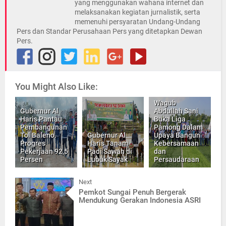
yang menggunakan wahana internet dan
melaksanakan kegiatan jurnalistik, serta
memenuhi persyaratan Undang-Undang
Pers dan Standar Perusahaan Pers yang ditetapkan Dewan
Pers.
You Might Also Like:
Wagub
Gubernur Al
Abdullah Sani
Haris Pantau
Buka Liga
Pembangunan
Pamong Dalam
Tol Baleno.
Gubernur Al
Upaya Bangun
Progres
Haris Tanam
Kebersamaan
Pekerjaan 92,5
Padi Sawah di
dan
Persen
Lubuk Sayak
Persaudaraan
Next
Pemkot Sungai Penuh Bergerak
Mendukung Gerakan Indonesia ASRI