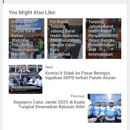
You Might Also Like:
Malam
Pjs Bupati
Silaturahmi,
Pjs Bupati
Tanjung
Pjs. Bupati
Tanjung
Jabung Barat
Tanjab Barat
Jabung Barat
Hadiri Rapat
Bahas
Hadiri Audiensi
Paripurna DPRD
Stabilitas
dan Silaturahmi
dalam Rangka
Pilkada dan
dengan Calon
Pembentukan
Pembangunan
Guru
Alat
Daerah
Penggerak
Kelengkapan
Next
Komisi II Sidak ke Pasar Beringin,
Ingatkan SKPD terkait Patuhi Aturan
Previous
Kejurprov Catur Jambi 2025 di Kuala
Tungkal Diramaikan Ratusan Atlet