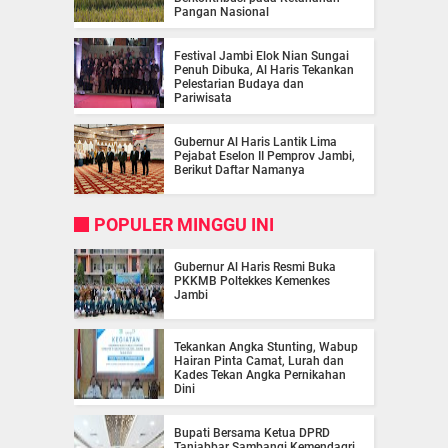
Pangan Nasional
Festival Jambi Elok Nian Sungai
Penuh Dibuka, Al Haris Tekankan
Pelestarian Budaya dan
Pariwisata
Gubernur Al Haris Lantik Lima
Pejabat Eselon II Pemprov Jambi,
Berikut Daftar Namanya
POPULER MINGGU INI
Gubernur Al Haris Resmi Buka
PKKMB Poltekkes Kemenkes
Jambi
Tekankan Angka Stunting, Wabup
Hairan Pinta Camat, Lurah dan
Kades Tekan Angka Pernikahan
Dini
Bupati Bersama Ketua DPRD
Tanjabbar Sambangi Kemendagri