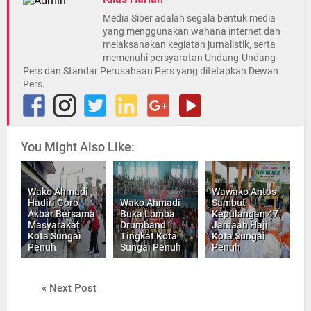
Media Siber adalah segala bentuk media
yang menggunakan wahana internet dan
melaksanakan kegiatan jurnalistik, serta
memenuhi persyaratan Undang-Undang
Pers dan Standar Perusahaan Pers yang ditetapkan Dewan
Pers.
You Might Also Like:
Wako Ahmadi
Wawako Antos
Hadiri Goro
Wako Ahmadi
Sambut
Akbar Bersama
Buka Lomba
Kepulangan 47
Masyarakat
Drumband
Jamaah Haji
Kota Sungai
Tingkat Kota
Kota Sungai
Penuh
Sungai Penuh
Penuh
« Next Post