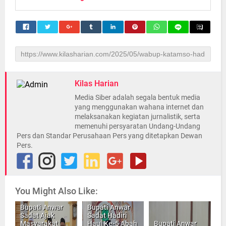
Kilas Harian
Media Siber adalah segala bentuk media
yang menggunakan wahana internet dan
melaksanakan kegiatan jurnalistik, serta
memenuhi persyaratan Undang-Undang
Pers dan Standar Perusahaan Pers yang ditetapkan Dewan
Pers.
You Might Also Like:
Bupati Anwar
Bupati Anwar
Sadat Ajak
Sadat Hadiri
Masyarakat
Haul Ke-5 Abah
Bupati Anwar