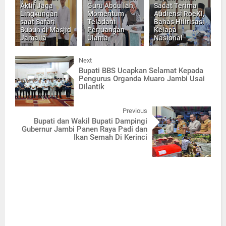
Aktif Jaga
Guru Abdullah,
Sadat Terima
Lingkungan
Momentum
Audiensi RoeKI,
saat Safari
Teladani
Bahas Hilirisasi
Subuh di Masjid
Perjuangan
Kelapa
Jamalia
Ulama
Nasional
Next
Bupati BBS Ucapkan Selamat Kepada
Pengurus Organda Muaro Jambi Usai
Dilantik
Previous
Bupati dan Wakil Bupati Dampingi
Gubernur Jambi Panen Raya Padi dan
Ikan Semah Di Kerinci