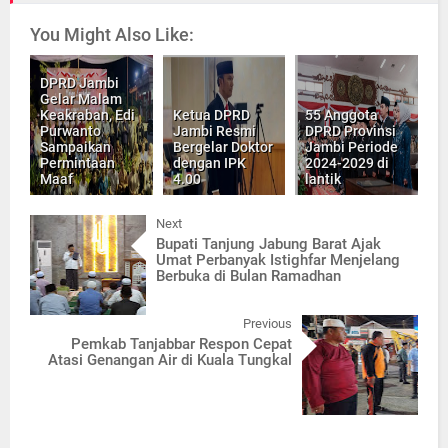
You Might Also Like:
DPRD Jambi
Gelar Malam
Keakraban, Edi
Ketua DPRD
55 Anggota
Purwanto
Jambi Resmi
DPRD Provinsi
Sampaikan
Bergelar Doktor
Jambi Periode
Permintaan
dengan IPK
2024-2029 di
Maaf
4.00
lantik
Next
Bupati Tanjung Jabung Barat Ajak
Umat Perbanyak Istighfar Menjelang
Berbuka di Bulan Ramadhan
Previous
Pemkab Tanjabbar Respon Cepat
Atasi Genangan Air di Kuala Tungkal