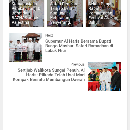
Kemanusiaan
Safari Pemkab
Sekda Pimpin
Pemkab Tanjab
Tanjab Barat
Rapat
Barat dan
Kunjungi
Pemantapan
BAZNAS untuk
Kelurahan
Festival Arakan
Palestina
Senyerang.
Sahur
Next
Gubernur Al Haris Bersama Bupati
Bungo Mashuri Safari Ramadhan di
Lubuk Niur
Previous
Sertijab Walikota Sungai Penuh, Al
Haris: Pilkada Telah Usai Mari
Kompak Bersatu Membangun Daerah