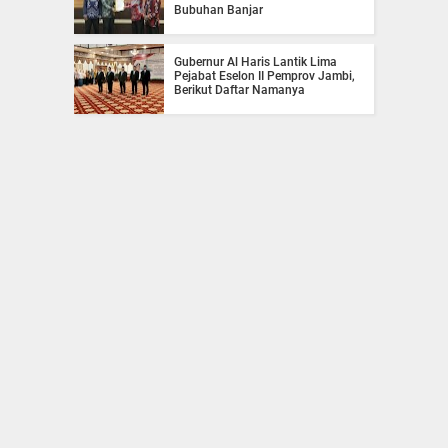
Bubuhan Banjar
Gubernur Al Haris Lantik Lima
Pejabat Eselon II Pemprov Jambi,
Berikut Daftar Namanya
Bripka Elias kunjungi keluarga sad
berikan pakaian bekas dan
sosialisasi 3M
Festival Jambi Elok Nian Sungai
Penuh Dibuka, Al Haris Tekankan
Pelestarian Budaya dan
Pariwisata
Ariansyah Apresiasi Ekspor Kopi
Jambi ke Pakistan, Nilai
Perdagangan Ditargetkan Rp18
Miliar
Temukan kami di sosial
media berikut: