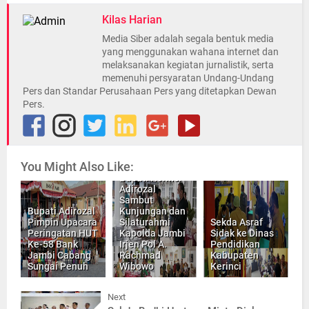
Kilas Harian
Media Siber adalah segala bentuk media
yang menggunakan wahana internet dan
melaksanakan kegiatan jurnalistik, serta
memenuhi persyaratan Undang-Undang
Pers dan Standar Perusahaan Pers yang ditetapkan Dewan
Pers.
You Might Also Like:
Bupati Kerinci
Adirozal
Sambut
Bupati Adirozal
Kunjungan dan
Pimpin Upacara
Silaturahmi
Sekda Asraf
Peringatan HUT
Kapolda Jambi
Sidak ke Dinas
Ke-58 Bank
Irjen Pol A.
Pendidikan
Jambi Cabang
Rachmad
Kabupaten
Sungai Penuh
Wibowo
Kerinci
Next