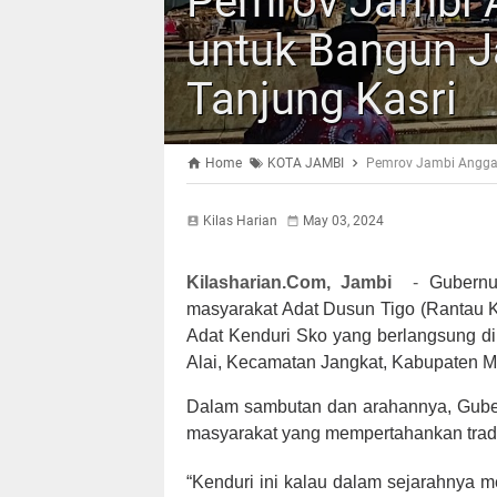
Pemrov Jambi 
untuk Bangun J
Tanjung Kasri
Home
KOTA JAMBI
Pemrov Jambi Anggar
Kilas Harian
May 03, 2024
Kilasharian.Com, Jambi
-
Gubernu
masyarakat Adat Dusun Tigo (Rantau K
Adat Kenduri Sko yang berlangsung d
Alai, Kecamatan Jangkat, Kabupaten Me
Dalam sambutan dan arahannya, Guber
masyarakat yang mempertahankan tradis
“Kenduri ini kalau dalam sejarahnya m