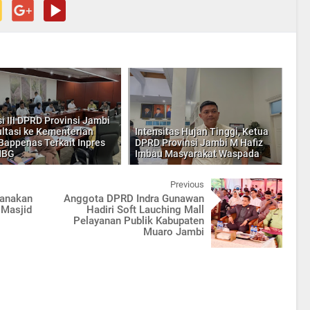
i III DPRD Provinsi Jambi
ltasi ke Kementerian
Intensitas Hujan Tinggi, Ketua
appenas Terkait Inpres
DPRD Provinsi Jambi M Hafiz
MBG
Imbau Masyarakat Waspada
Previous
sanakan
Anggota DPRD Indra Gunawan
 Masjid
Hadiri Soft Lauching Mall
Pelayanan Publik Kabupaten
Muaro Jambi