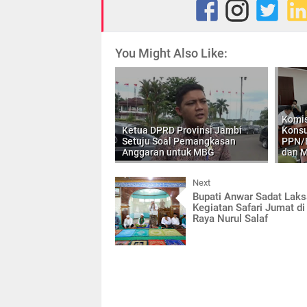
You Might Also Like:
Komis
Ketua DPRD Provinsi Jambi
Konsu
Setuju Soal Pemangkasan
PPN/B
Anggaran untuk MBG
dan 
Next
Bupati Anwar Sadat Lak
Kegiatan Safari Jumat di
Raya Nurul Salaf