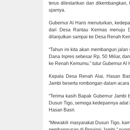
terus dilestarikan dan dikembangkan
ujarnya.
Gubernur Al Haris menuturkan, kedep
dari Desa Rantau Kermas menuju D
dilanjutkan sampai ke Desa Renah K
“Tahun ini kita akan membangun jala
Dana Inpres sebesar Rp. 50 Miliar, dan
ke Renah Kemumu,” tutur Gubernur Al H
Kepala Desa Renah Alai, Hasan Basr
Jambi beserta rombongan dalam acara
“Terima kasih Bapak Gubernur Jambi b
Dusun Tigo, semoga kedepannya adat is
Hasan Basri.
“Mewakili masyarakat Dusun Tigo, ka
pembangunan di Provinsi Jambi,” pung