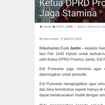
Ketua DPRD Pro
Jaga Stamina
Home
KOTA JAMBI
Selama Berkendara B
Kilas Harian
April 09, 2024
Kilasharian.Com
Jambi
–
kepada mas
Idul Fitri 1445 Hijriah untuk berhati
oleh
Ketua DPRD Provinsi Jambi, Edi 
Edi Purwanto juga meminta agar m
dipersiapkan untuk pemudik.
Edi Purwanto mengingatkan agar selu
dan bisa beristirahat seperti halnya d
dapat melaksanakan mudik dengan ama