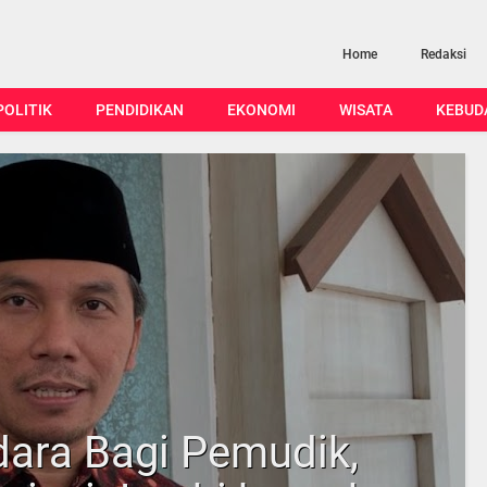
Home
Redaksi
POLITIK
PENDIDIKAN
EKONOMI
WISATA
KEBUD
ara Bagi Pemudik,