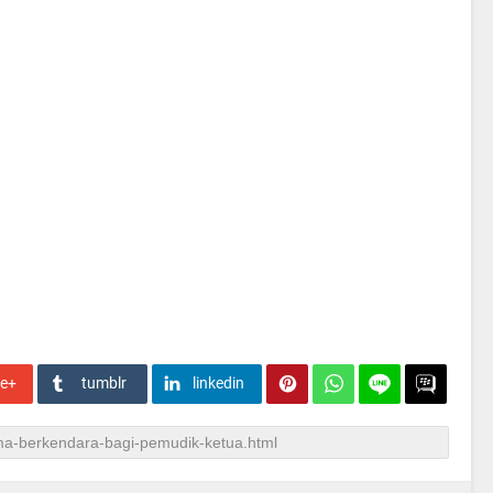
le+
tumblr
linkedin