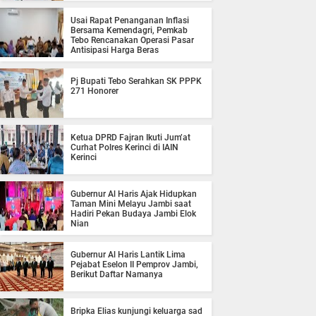
Usai Rapat Penanganan Inflasi
Bersama Kemendagri, Pemkab
Tebo Rencanakan Operasi Pasar
Antisipasi Harga Beras
Pj Bupati Tebo Serahkan SK PPPK
271 Honorer
Ketua DPRD Fajran Ikuti Jum’at
Curhat Polres Kerinci di IAIN
Kerinci
Gubernur Al Haris Ajak Hidupkan
Taman Mini Melayu Jambi saat
Hadiri Pekan Budaya Jambi Elok
Nian
Gubernur Al Haris Lantik Lima
Pejabat Eselon II Pemprov Jambi,
Berikut Daftar Namanya
Bripka Elias kunjungi keluarga sad