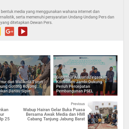
la bentuk media yang menggunakan wahana internet dan
rnalistik, serta memenuhi persyaratan Undang-Undang Pers dan
 yang ditetapkan Dewan Pers.
Gubernur Al Haris Tegaskan
nur dan Walikota Turun
Komitmen Jambi Dukung
ung Gotong Royong
Penuh Percepatan
hkan Danau Sipin
Pembangunan PSEL
Previous
ahkan
Wabup Hairan Gelar Buka Puasa
ur
Bersama Awak Media dan HMI
Rp 25
Cabang Tanjung Jabung Barat