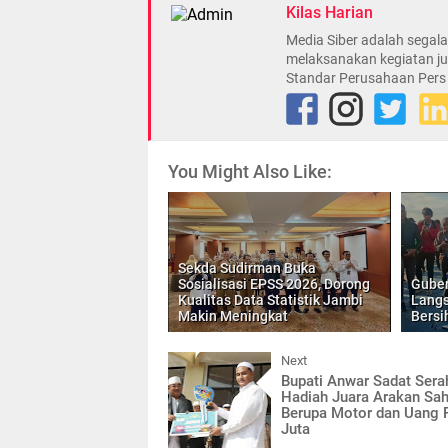
Kilas Harian
Media Siber adalah sega
melaksanakan kegiatan ju
Standar Perusahaan Pers
You Might Also Like:
Sekda Sudirman Buka
Sosialisasi EPSS 2026, Dorong
Guber
Kualitas Data Statistik Jambi
Langs
Makin Meningkat
Bersi
Next
Bupati Anwar Sadat Ser
Hadiah Juara Arakan Sah
Berupa Motor dan Uang 
Juta