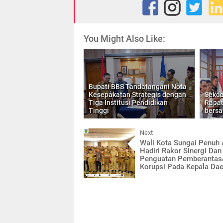
You Might Also Like:
Bupati BBS Tandatangani Nota
Kesepakatan Strategis dengan
Sekda
Tiga Institusi Pendidikan
Rapat
Tinggi
bersa
Next
Wali Kota Sungai Penuh
Hadiri Rakor Sinergi Dan
Penguatan Pemberantas
Korupsi Pada Kepala Da