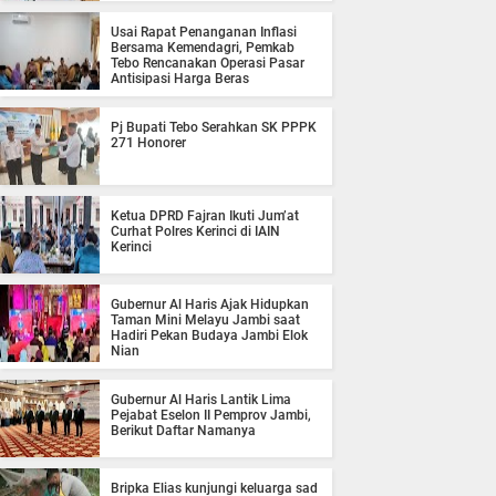
Usai Rapat Penanganan Inflasi
Bersama Kemendagri, Pemkab
Tebo Rencanakan Operasi Pasar
Antisipasi Harga Beras
Pj Bupati Tebo Serahkan SK PPPK
271 Honorer
Ketua DPRD Fajran Ikuti Jum’at
Curhat Polres Kerinci di IAIN
Kerinci
Gubernur Al Haris Ajak Hidupkan
Taman Mini Melayu Jambi saat
Hadiri Pekan Budaya Jambi Elok
Nian
Gubernur Al Haris Lantik Lima
Pejabat Eselon II Pemprov Jambi,
Berikut Daftar Namanya
Bripka Elias kunjungi keluarga sad