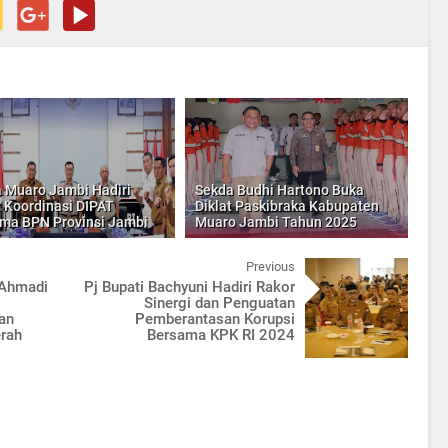
 Muaro Jambi Hadiri
Sekda Budhi Hartono Buka
 Koordinasi DIPAT
Diklat Paskibraka Kabupaten
ma BPN Provinsi Jambi
Muaro Jambi Tahun 2025
Previous
 Ahmadi
Pj Bupati Bachyuni Hadiri Rakor
Sinergi dan Penguatan
an
Pemberantasan Korupsi
erah
Bersama KPK RI 2024