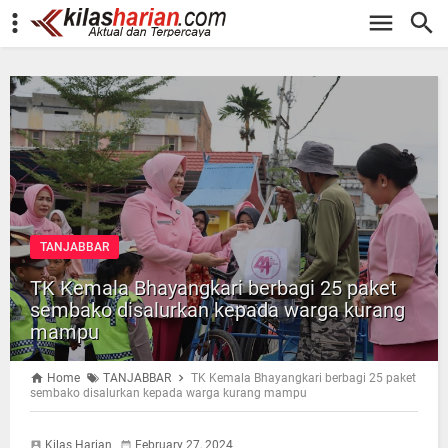
-->
TANJABBAR
TK Kemala Bhayangkari berbagi 25 paket
sembako disalurkan kepada warga kurang
mampu
Home
TANJABBAR
TK Kemala Bhayangkari berbagi 25 paket
sembako disalurkan kepada warga kurang mampu
Kilas Harian
February 27, 2024