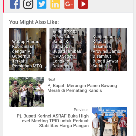
You Might Also Like:
Kunjungan Tim
Audit BPK RI
Perwakilan
Kunjungan
Wabup Hairan
Jambi Ke
Kepala
Koordinasi
Tanjabbar,
Basarnas
dengan Pj
Bupati Himbau
Provinsi Jambi
Gubernur
OPD Segera
Disambut
Terkait
Lengkapi
Bupati Anwar
Persiapan MTQ
Dokumen
Sadat
Next
Pj Bupati Merangin Panen Bawang
Merah di Pematang Kandis
Previous
Pj. Bupati Kerinci ASRAF Buka High
Level Meeting TPID untuk Perkuat
Stabilitas Harga Pangan