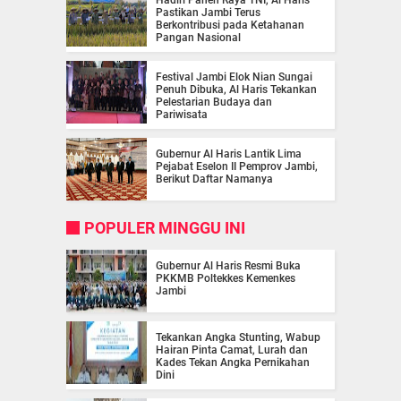
Hadiri Panen Raya TNI, Al Haris
Pastikan Jambi Terus
Berkontribusi pada Ketahanan
Pangan Nasional
Festival Jambi Elok Nian Sungai
Penuh Dibuka, Al Haris Tekankan
Pelestarian Budaya dan
Pariwisata
Gubernur Al Haris Lantik Lima
Pejabat Eselon II Pemprov Jambi,
Berikut Daftar Namanya
POPULER MINGGU INI
Gubernur Al Haris Resmi Buka
PKKMB Poltekkes Kemenkes
Jambi
Tekankan Angka Stunting, Wabup
Hairan Pinta Camat, Lurah dan
Kades Tekan Angka Pernikahan
Dini