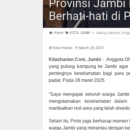
Provinsi Jambi
Berhati-hati di 
Home
KOTA JAMBI
Jelang Lebaran, Angg
Kilas Harian
March 28, 2025
Kilasharian.Com, Jambi
-
Anggota DP
yang pulang kampung ke Jambi agar s
pentingnya keselamatan bagi para 
padat. Pada 28 maret 2025
“Saya mengajak seluruh warga Jambi y
mengutamakan keselamatan dalam pe
manfaatkan rest area yang telah disedia
Selain itu, Pinto juga berharap momen I
warga Jambi yang merantau dengan ke