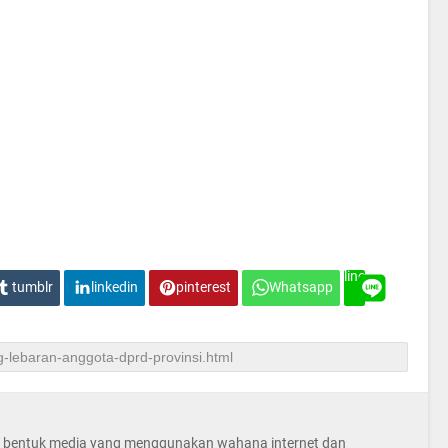
line
tumblr
linkedin
pinterest
Whatsapp
la bentuk media yang menggunakan wahana internet dan