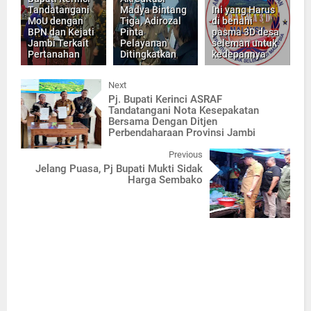
Tandatangani
Madya Bintang
Ini yang Harus
MoU dengan
Tiga, Adirozal
di benahi
BPN dan Kejati
Pinta
pasma 3D desa
Jambi Terkait
Pelayanan
seleman untuk
Pertanahan
Ditingkatkan
kedepannya
Next
Pj. Bupati Kerinci ASRAF
Tandatangani Nota Kesepakatan
Bersama Dengan Ditjen
Perbendaharaan Provinsi Jambi
Previous
Jelang Puasa, Pj Bupati Mukti Sidak
Harga Sembako