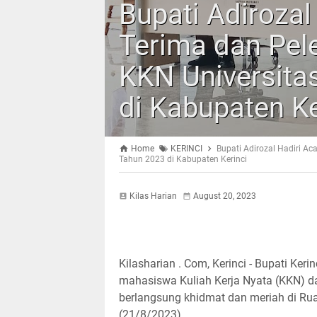
Bupati Adirozal
Terima dan Pe
KKN Universita
di Kabupaten Ke
Home
KERINCI
Bupati Adirozal Hadiri A
Tahun 2023 di Kabupaten Kerinci
Kilas Harian
August 20, 2023
Kilasharian . Com, Kerinci - Bupati Ker
mahasiswa Kuliah Kerja Nyata (KKN) da
berlangsung khidmat dan meriah di Ruan
(21/8/2023).