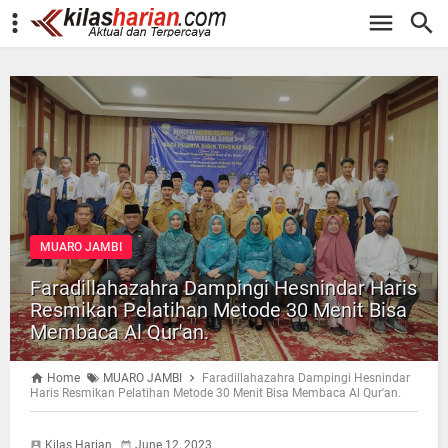
-->
MUARO JAMBI
Faradillahazahra Dampingi Hesnindar Haris
Resmikan Pelatihan Metode 30 Menit Bisa
Membaca Al Qur'an.
Home
MUARO JAMBI
Faradillahazahra Dampingi Hesnindar
Haris Resmikan Pelatihan Metode 30 Menit Bisa Membaca Al Qur'an.
Kilas Harian
June 12, 2023