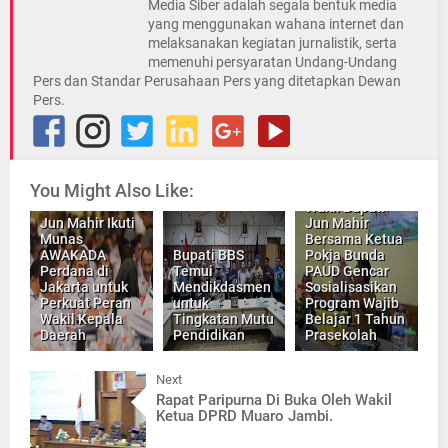
Media Siber adalah segala bentuk media
yang menggunakan wahana internet dan
melaksanakan kegiatan jurnalistik, serta
memenuhi persyaratan Undang-Undang
Pers dan Standar Perusahaan Pers yang ditetapkan Dewan
Pers.
You Might Also Like:
Wakil Bupati
Jun Mahir Ikuti
Jun Mahir
Munas
Bersama Ketua
AWAKADA
Bupati BBS
Pokja Bunda
Perdana di
Temui
PAUD Gencar
Jakarta untuk
Mendikdasmen
Sosialisasikan
Perkuat Peran
untuk
Program Wajib
Wakil Kepala
Tingkatan Mutu
Belajar 1 Tahun
Daerah
Pendidikan
Prasekolah
Next
Rapat Paripurna Di Buka Oleh Wakil
Ketua DPRD Muaro Jambi.