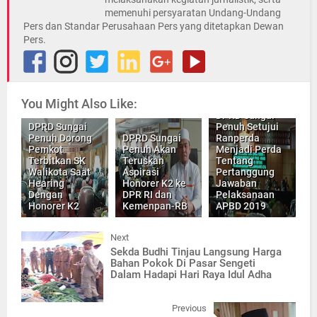
memenuhi persyaratan Undang-Undang
Pers dan Standar Perusahaan Pers yang ditetapkan Dewan
Pers.
You Might Also Like:
DPRD Sungai
DPRD Sungai
Penuh Setujui
Penuh Dorong
DPRD Sungai
Ranperda
Pemkot
Penuh Akan
Menjadi Perda
Terbitkan SK
Teruskan
Tentang
Walikota Saat
Aspirasi
Pertanggung
Hearing
Honorer K2 ke
Jawaban
Dengan
DPR RI dan
Pelaksanaan
Honorer K2
Kemenpan-RB
APBD 2019
Next
Sekda Budhi Tinjau Langsung Harga
Bahan Pokok Di Pasar Sengeti
Dalam Hadapi Hari Raya Idul Adha
Previous