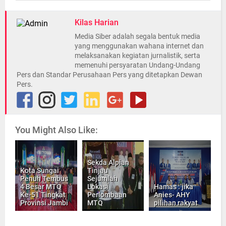
Kilas Harian
Media Siber adalah segala bentuk media
yang menggunakan wahana internet dan
melaksanakan kegiatan jurnalistik, serta
memenuhi persyaratan Undang-Undang
Pers dan Standar Perusahaan Pers yang ditetapkan Dewan
Pers.
You Might Also Like:
Sekda Alpian
Kota Sungai
Tinjau
Penuh Tembus
Sejumlah
4 Besar MTQ
Lokasi
Hamas : jika
Ke-51 Tingkat
Perlombaan
Anies- AHY
Provinsi Jambi
MTQ
pilihan rakyat