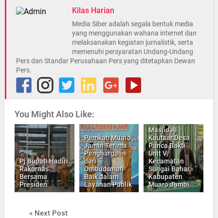
Kilas Harian
Media Siber adalah segala bentuk media
yang menggunakan wahana internet dan
melaksanakan kegiatan jurnalistik, serta
memenuhi persyaratan Undang-Undang
Pers dan Standar Perusahaan Pers yang ditetapkan Dewan
Pers.
Pj Bupati
Bachyuni
Deliansyah
Melakukan
You Might Also Like:
Kegiatan Safari
Ramadhan Di
Masjid Al -
Pemkab Muaro
Kautsar Desa
Jambi Terima
Panca Bakti
Penghargaan
Unit V,
Pj Bupati Hadiri
dari
Kecamatan
Rakornas
Ombudsman
Sungai Bahar,
Bersama
Baik dalam
Kabupaten
Presiden
Layanan Publik
Muaro Jambi.
« Next Post