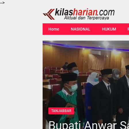
-->
Home
NASIONAL
HUKUM
TANJABBAR
Bupati Anwar Sa