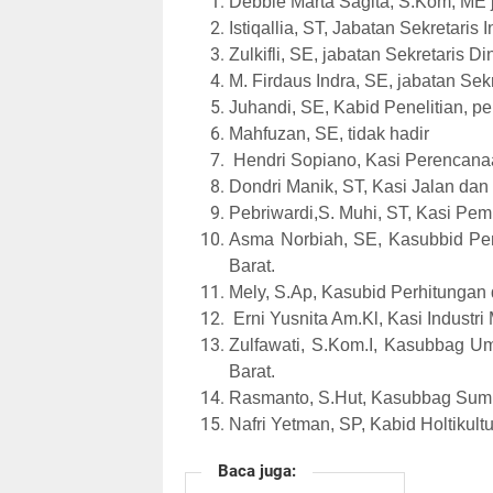
Debbie Marta Sagita, S.Kom, ME j
Istiqallia, ST, Jabatan Sekretaris 
Zulkifli, SE, jabatan Sekretaris
M. Firdaus Indra, SE, jabatan Sek
Juhandi, SE, Kabid Penelitian,
Mahfuzan, SE, tidak hadir
Hendri Sopiano, Kasi Perencana
Dondri Manik, ST, Kasi Jalan da
Pebriwardi,S. Muhi, ST, Kasi Pe
Asma Norbiah, SE, Kasubbid P
Barat.
Mely, S.Ap, Kasubid Perhitunga
Erni Yusnita Am.Kl, Kasi Industr
Zulfawati, S.Kom.I, Kasubbag 
Barat.
Rasmanto, S.Hut, Kasubbag Sumb
Nafri Yetman, SP, Kabid Holtikult
Baca juga: