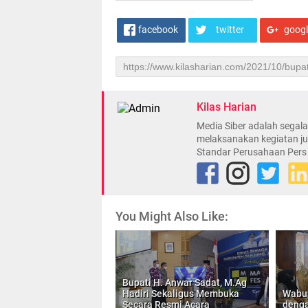
facebook
twitter
goog
Kilas Harian
Media Siber adalah sega
melaksanakan kegiatan ju
Standar Perusahaan Pers
You Might Also Like:
Bupati H. Anwar Sadat, M.Ag
Hadiri Sekaligus Membuka
Wabup
Secara Resmi Acara
denga