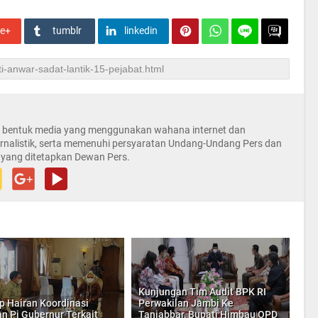
le+
tumblr
linkedin
la bentuk media yang menggunakan wahana internet dan
rnalistik, serta memenuhi persyaratan Undang-Undang Pers dan
 yang ditetapkan Dewan Pers.
Kunjungan Tim Audit BPK RI
 Hairan Koordinasi
Perwakilan Jambi Ke
n Pj Gubernur Terkait
Tanjabbar, Bupati Himbau OPD