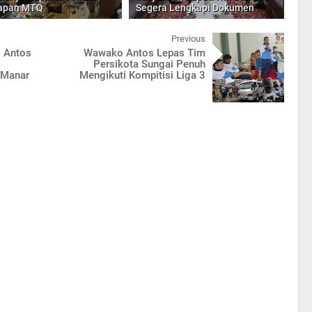
iapan MTQ
Segera Lengkapi Dokumen
Previous
 Antos
Wawako Antos Lepas Tim
Persikota Sungai Penuh
 Manar
Mengikuti Kompitisi Liga 3