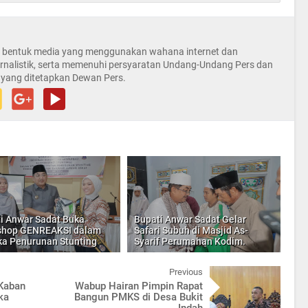
la bentuk media yang menggunakan wahana internet dan
rnalistik, serta memenuhi persyaratan Undang-Undang Pers dan
 yang ditetapkan Dewan Pers.
i Anwar Sadat Buka
Bupati Anwar Sadat Gelar
shop GENREAKSI dalam
Safari Subuh di Masjid As-
a Penurunan Stunting
Syarif Perumahan Kodim.
Previous
 Kaban
Wabup Hairan Pimpin Rapat
ka
Bangun PMKS di Desa Bukit