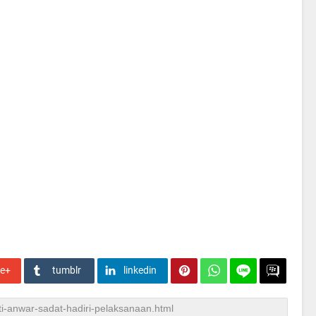
le+
tumblr
linkedin