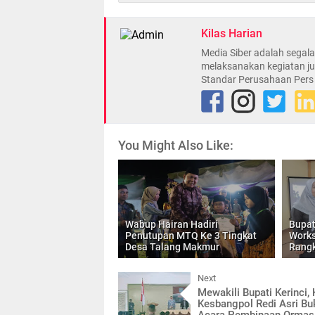
Kilas Harian
Media Siber adalah sega
melaksanakan kegiatan ju
Standar Perusahaan Pers
You Might Also Like:
Wabup Hairan Hadiri
Bupat
Penutupan MTQ Ke 3 Tingkat
Work
Desa Talang Makmur
Rangk
Next
Mewakili Bupati Kerinci,
Kesbangpol Redi Asri Bu