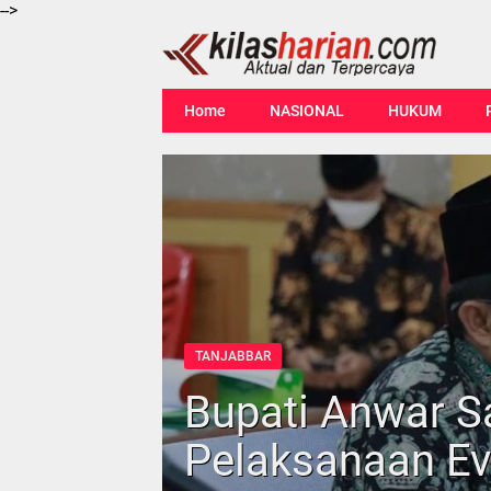
-->
Home
NASIONAL
HUKUM
TANJABBAR
Bupati Anwar S
Pelaksanaan Ev