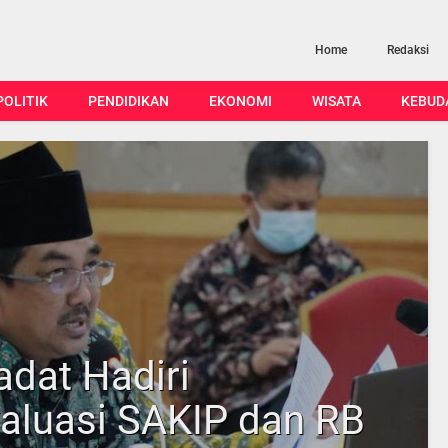
Home
Redaksi
POLITIK
PENDIDIKAN
EKONOMI
WISATA
KEBUD
adat Hadiri
aluasi SAKIP dan RB