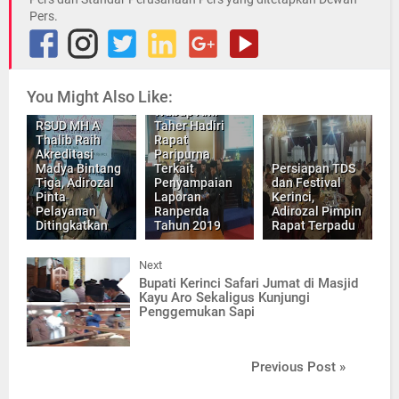
Pers.
You Might Also Like:
Wabup Ami
RSUD MH A
Taher Hadiri
Thalib Raih
Rapat
Akreditasi
Paripurna
Madya Bintang
Terkait
Persiapan TDS
Tiga, Adirozal
Penyampaian
dan Festival
Pinta
Laporan
Kerinci,
Pelayanan
Ranperda
Adirozal Pimpin
Ditingkatkan
Tahun 2019
Rapat Terpadu
Next
Bupati Kerinci Safari Jumat di Masjid
Kayu Aro Sekaligus Kunjungi
Penggemukan Sapi
Previous Post »