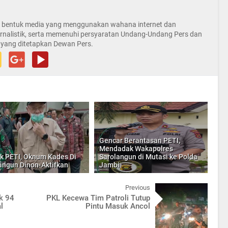
la bentuk media yang menggunakan wahana internet dan
rnalistik, serta memenuhi persyaratan Undang-Undang Pers dan
 yang ditetapkan Dewan Pers.
Gencar Berantasan PETI,
Mendadak Wakapolres
ik PETI, Oknum Kades Di
Sarolangun di Mutasi ke Polda
angun Dinon-Aktifkan
Jambi
Previous
ik 94
PKL Kecewa Tim Patroli Tutup
l
Pintu Masuk Ancol