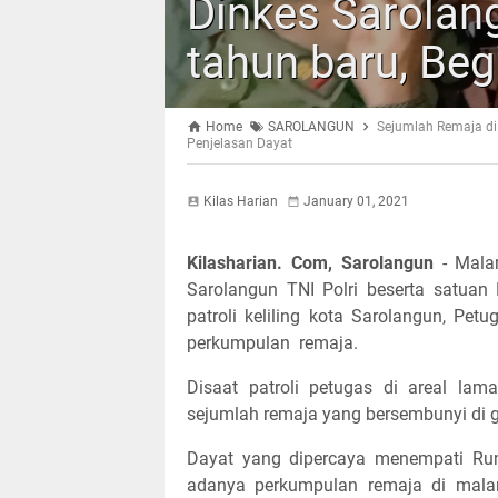
Dinkes Sarolan
tahun baru, Beg
Home
SAROLANGUN
Sejumlah Remaja di
Penjelasan Dayat
Kilas Harian
January 01, 2021
Kilasharian. Com, Sarolangun
- Mala
Sarolangun TNI Polri beserta satua
patroli keliling kota Sarolangun, Pe
perkumpulan remaja.
Disaat patroli petugas di areal l
sejumlah remaja yang bersembunyi di 
Dayat yang dipercaya menempati Ru
adanya perkumpulan remaja di malam