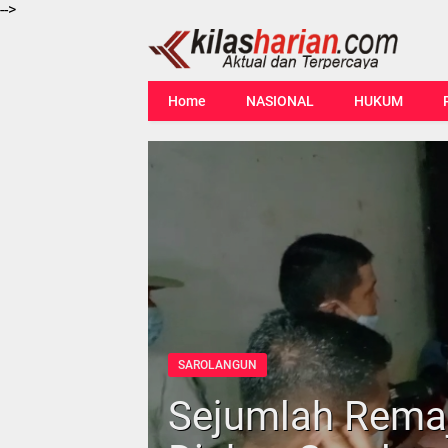
-->
Home
NASIONAL
HUKUM
SAROLANGUN
Sejumlah Remaj