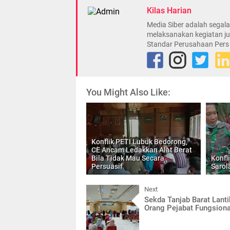
Kilas Harian
Media Siber adalah sega
melaksanakan kegiatan ju
Standar Perusahaan Pers
You Might Also Like:
Konflik PETI Lubuk Bedorong,
CE Ancam Ledakkan Alat Berat
Bila Tidak Mau Secara
Konfl
Persuasif
Sarol
Next
Sekda Tanjab Barat Lant
Orang Pejabat Fungsiona