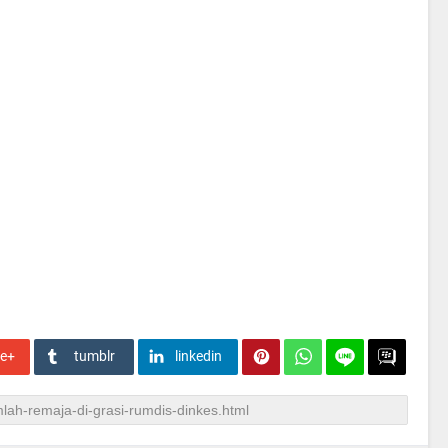
le+
tumblr
linkedin