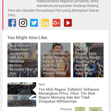
melaksanakan kegiatan jurnalistik, serta
memenuhi persyaratan Undang-Undang
Pers dan Standar Perusahaan Pers yang ditetapkan Dewan
Pers.
Kejadian Unik
You Might Also Like:
di Maliki Air
Rawang, Warga
Seisi Rumah
Posko Azas
Heboh...!
Acukan Dua
Calon Wali Kota
"Hoyak" Desa
Jari dan
Sungai Penuh
Gedang, Warga
Meminta
Ahmadi Zubir
Gembira Ria
Berfoto
Ajak Warga
Sambut
Bersama Fikar -
Wujudkan
Kedatangan
Yos
Pilwako Damai
Fikar - Yos
Next
Tim Mok Ragew 'Zulhelmi' Deklarasi
Menangkan FiYos. Fikar: Tim Mok
Ragew Memang Ada dan Tidak
Diragukan Militansinya
Previous