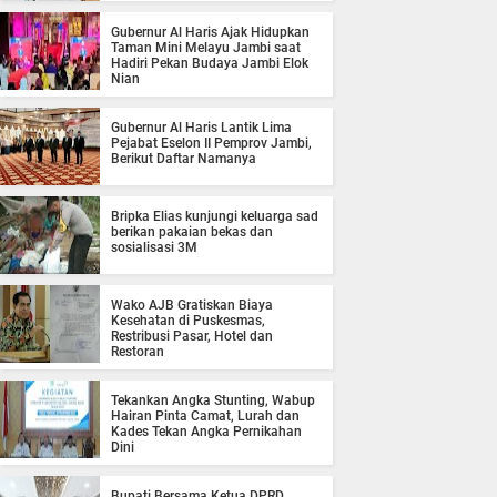
Gubernur Al Haris Ajak Hidupkan
Taman Mini Melayu Jambi saat
Hadiri Pekan Budaya Jambi Elok
Nian
Gubernur Al Haris Lantik Lima
Pejabat Eselon II Pemprov Jambi,
Berikut Daftar Namanya
Bripka Elias kunjungi keluarga sad
berikan pakaian bekas dan
sosialisasi 3M
Wako AJB Gratiskan Biaya
Kesehatan di Puskesmas,
Restribusi Pasar, Hotel dan
Restoran
Tekankan Angka Stunting, Wabup
Hairan Pinta Camat, Lurah dan
Kades Tekan Angka Pernikahan
Dini
Bupati Bersama Ketua DPRD