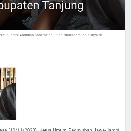
abupaten Tanjung
ernur Jambi Abdullah Sani melanjutkan silaturahmi politiknya di
Selasa (10/11/2020), Ketua Umum Paguyuban Jawa-Jambi