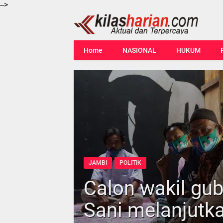
-->
Home
NASIONAL
HUKUM
JAMBI
POLITIK
Calon wakil gu
Sani melanjutka