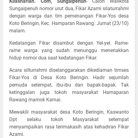
Kilasharian. Com, Sungaipenuh
- Calon Walikota
Sungaipenuh nomor urut dua, Fikar Azami silaturrahmi
dengan warga dan tim pemenangan Fikar-Yos desa
Koto Beringin, Kec. Hamparan Rawang. Jumat (23/10)
malam.
Kedatangan Fikar disambut dengan Yel-yel. Rame-
rame warga yang sudah menunggu meneriakkan
hidup nomor dua saat kedatangan Fikar.
Acara silturrahmi diselanggarakan dikediaman timses
Fikar-Yos di Desa Koto Beringin. Hadir sejumlah
pemuda setempat, ibu-ibu dan bapak-bapak. Tak
ketinggalan juga tokoh masyarakat Hamaparan
Rawang mamok Karnai.
Mewakili masyarakat desa Koto Beringin, Kaswanto
Dpt selaku tokoh Masyarakat setempat
menyampaikan rasa terimakasih atas kehadiran Fikar
Azami.