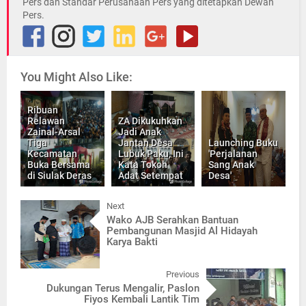
Pers dan Standar Perusahaan Pers yang ditetapkan Dewan
Pers.
You Might Also Like:
Ribuan
Relawan
ZA Dikukuhkan
Zainal-Arsal
Jadi Anak
Tiga
Jantan Desa
Launching Buku
Kecamatan
Lubuk Paku, Ini
'Perjalanan
Buka Bersama
Kata Tokoh
Sang Anak
di Siulak Deras
Adat Setempat
Desa'
Next
Wako AJB Serahkan Bantuan
Pembangunan Masjid Al Hidayah
Karya Bakti
Previous
Dukungan Terus Mengalir, Paslon
Fiyos Kembali Lantik Tim