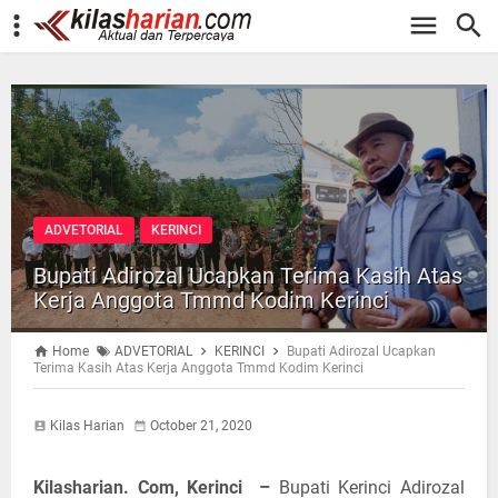
-->
ADVETORIAL
KERINCI
Bupati Adirozal Ucapkan Terima Kasih Atas
Kerja Anggota Tmmd Kodim Kerinci
Home
ADVETORIAL
KERINCI
Bupati Adirozal Ucapkan
Terima Kasih Atas Kerja Anggota Tmmd Kodim Kerinci
Kilas Harian
October 21, 2020
Kilasharian. Com, Kerinci
–
Bupati Kerinci Adirozal