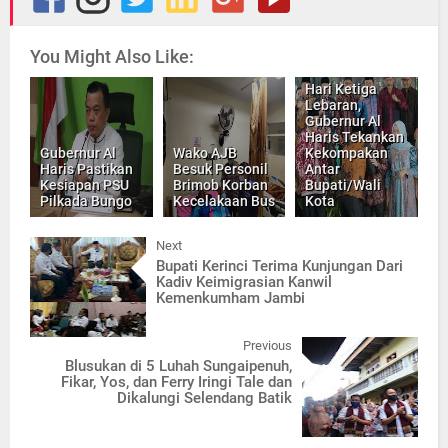
You Might Also Like:
Hari Ketiga
Lebaran,
Gubernur Al
Haris Tekankan
Gubernur Al
Wako AJB
Kekompakan
Haris Pastikan
Besuk Personil
Antar
Kesiapan PSU
Brimob Korban
Bupati/Wali
Pilkada Bungo
Kecelakaan Bus
Kota
Next
Bupati Kerinci Terima Kunjungan Dari
Kadiv Keimigrasian Kanwil
Kemenkumham Jambi
Previous
Blusukan di 5 Luhah Sungaipenuh,
Fikar, Yos, dan Ferry Iringi Tale dan
Dikalungi Selendang Batik