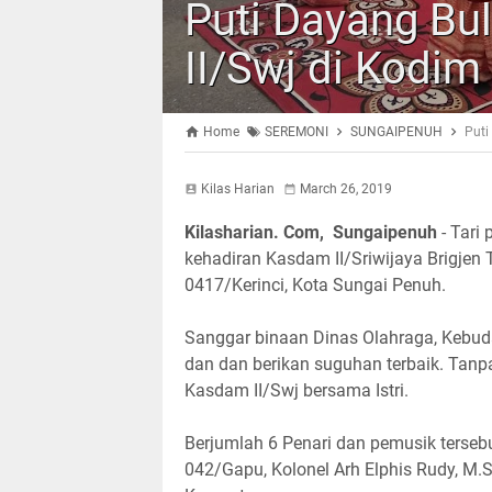
Puti Dayang B
II/Swj di Kodim
Home
SEREMONI
SUNGAIPENUH
Puti
Kilas Harian
March 26, 2019
Kilasharian. Com, Sungaipenuh
- Tari
kehadiran Kasdam II/Sriwijaya Brigjen 
0417/Kerinci, Kota Sungai Penuh.
Sanggar binaan Dinas Olahraga, Kebu
dan dan berikan suguhan terbaik. Tanpa
Kasdam II/Swj bersama Istri.
Berjumlah 6 Penari dan pemusik terseb
042/Gapu, Kolonel Arh Elphis Rudy, M.