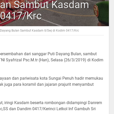
ulan Sambut Kasdam
 0417/Krc
 Dayang Bulan Sambut Kasdam II/Swj di Kodim 0417/Krc
 persembahan dari sanggar Puti Dayang Bulan, sambut
TNI Syafrizal Psc.M.tr (Han), Selasa (26/3/2019) di Kodim
dayaan dan pariwisata kota Sungai Penuh hadir memukau
k juga para koramil dan jajaran prajurit menyambut
ut, iringi Kasdam beserta rombongan didampingi Danrem
Sc,SS dan Dandim 0417/Kerinci Letkol Inf Gambuh Sri