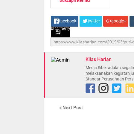
Dukcapil Kerinci
facebook
twitter
google+
blackberry
Kilas Harian
Media Siber adalah sega
melaksanakan kegiatan ju
Standar Perusahaan Pers
« Next Post