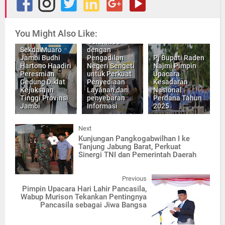
You Might Also Like:
Dinas Kominfo
Gelar MoU
Sekda Muaro
dengan
Jambi Budhi
Pengadilan
Pj Bupati Raden
Hartono Haadiri
Negeri Sengeti
Najmi Pimpin
Peresmian
untuk Perkuat
Upacara
Gedung Diklat
Penyediaan
Kesadaran
Kejaksaan
Layanan dan
Nasional
Tinggi Provinsi
penyebaran
Perdana Tahun
Jambi
Informasi
2025
Next
Kunjungan Pangkogabwilhan I ke
Tanjung Jabung Barat, Perkuat
Sinergi TNI dan Pemerintah Daerah
Previous
Pimpin Upacara Hari Lahir Pancasila,
Wabup Murison Tekankan Pentingnya
Pancasila sebagai Jiwa Bangsa