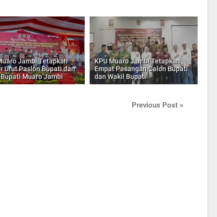
uaro Jambi Tetapkan
KPU Muaro Jambi Tetapkan
 Urut Paslon Bupati dan
Empat Pasangan Calon Bupati
 Bupati Muaro Jambi
dan Wakil Bupati
Previous Post »