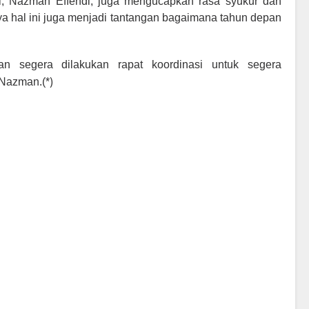
, Nazman Effendi, juga mengucapkan rasa syukur dan
nya hal ini juga menjadi tantangan bagaimana tahun depan
an segera dilakukan rapat koordinasi untuk segera
)
a Nazman.(*