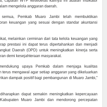
a, capaian WTP kesebelas kalinya ini adalah indikator
 dalam mengelola anggaran daerah.
ta semua, Pemkab Muaro Jambi telah membuktikan
poran keuangan yang sesuai dengan standar akuntansi
at, melainkan cerminan dari tata kelola keuangan yang
harap prestasi ini dapat terus dipertahankan dan menjadi
rangkat Daerah (OPD) untuk meningkatkan kinerja serta
ran demi kesejahteraan masyarakat.
endukung upaya Pemkab dalam menjaga kualitas
 terus mengawal agar setiap anggaran yang dikeluarkan
ikan dampak positif bagi pembangunan di Muaro Jambi,”
 diharapkan dapat semakin meningkatkan kepercayaan
ah Kabupaten Muaro Jambi dan mendorong percepatan