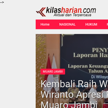
-->
Home
NASIONAL
HUKUM
MUARO JAMBI
Kembali Raih W
Wiranto Apresi
Muaro Jambi