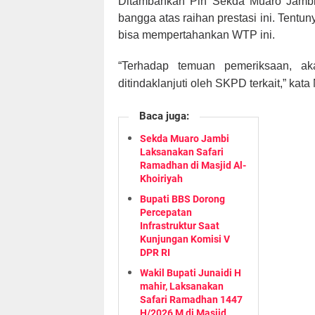
Ditambahkan Plh Sekda Muaro Jambi
bangga atas raihan prestasi ini. Tentu
bisa mempertahankan WTP ini.
“Terhadap temuan pemeriksaan, ak
ditindaklanjuti oleh SKPD terkait,” kat
Baca juga:
Sekda Muaro Jambi
Laksanakan Safari
Ramadhan di Masjid Al-
Khoiriyah
Bupati BBS Dorong
Percepatan
Infrastruktur Saat
Kunjungan Komisi V
DPR RI
Wakil Bupati Junaidi H
mahir, Laksanakan
Safari Ramadhan 1447
H/2026 M di Masjid