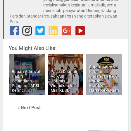
melaksanakan kegiatan jurnalistik, serta
memenuhi persyaratan Undang-Undang
Pers dan Standar Perusahaan Pers yang ditetapkan Dewan
Pers.
You Might Also Like:
Bupati Adirozal
Bupati Adirozal
Pasca Dilantik,
Penuhi
Hadiri
Adi-Ami
Undangan KPK
Pelantikan
Optimis
Untuk
Pengurus APSI
Wujudkan Visi
Klarifikasi
Kerinci
Misi KLBB
Harta Kekayaan
« Next Post