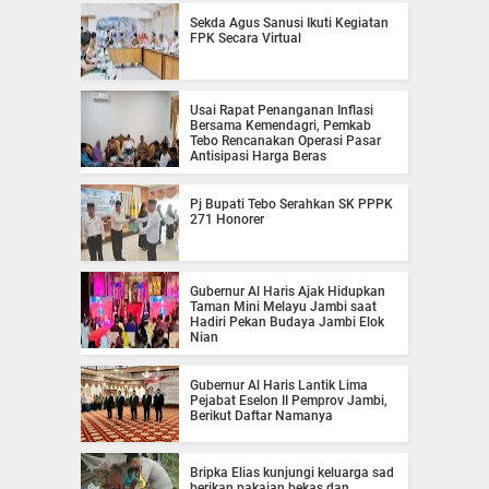
Sekda Agus Sanusi Ikuti Kegiatan
FPK Secara Virtual
Usai Rapat Penanganan Inflasi
Bersama Kemendagri, Pemkab
Tebo Rencanakan Operasi Pasar
Antisipasi Harga Beras
Pj Bupati Tebo Serahkan SK PPPK
271 Honorer
Gubernur Al Haris Ajak Hidupkan
Taman Mini Melayu Jambi saat
Hadiri Pekan Budaya Jambi Elok
Nian
Gubernur Al Haris Lantik Lima
Pejabat Eselon II Pemprov Jambi,
Berikut Daftar Namanya
Bripka Elias kunjungi keluarga sad
berikan pakaian bekas dan