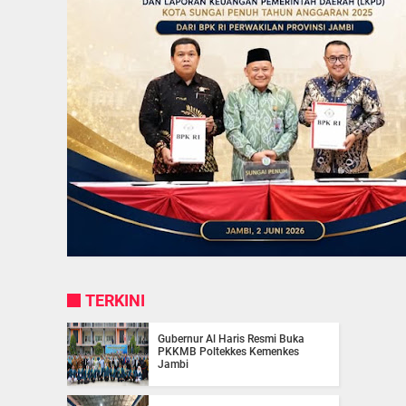
TERKINI
Gubernur Al Haris Resmi Buka
PKKMB Poltekkes Kemenkes
Jambi