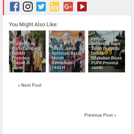
You Might Also Like:
Perbaiki
Gubernur Al
Beberapa Ruas
Haris Dampingi
Sekda Jambi
Jalan Di Jambi
Kunker
Apresiasi Bazar
Gencar
Presiden
Murah
Dilakukan Dinas
Jokowi di
Ramadhan
PUPR Provinsi
Jambi
1443 H
Jambi
« Next Post
Previous Post »