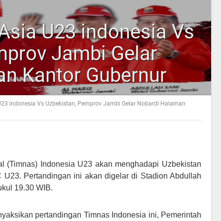
 Asia U23 indonesia Vs
mprov Jambi Gelar
n Kantor Gubernur
 U23 indonesia Vs Uzbekistan, Pemprov Jambi Gelar Nobardi Halaman
al (Timnas) Indonesia U23 akan menghadapi Uzbekistan
FC U23.
Pertandingan ini akan digelar di Stadion Abdullah
ukul 19.30 WIB.
yaksikan pertandingan Timnas Indonesia ini, Pemerintah