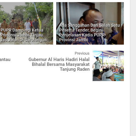
Ada Sanggahan Dari Salah Satu
 PUPR Dampingi Ketua
Peserta Tender, Begini
Provinsi Jambi Tinjau
Penjelasan Kadis PUPR
uas Jalan Di Sarolangun
Provinsi Jambi
Previous
Pantau
Gubernur Al Haris Hadiri Halal
Bihalal Bersama Masyarakat
Tanjung Raden