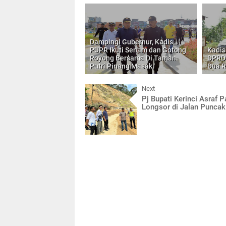
Dampingi Gubernur, Kadis
PUPR Ikuti Senam dan Gotong
Kadis
Royong Bersama Di Taman
DPRD 
Putri Pinang Masak
Dua R
Next
Pj Bupati Kerinci Asraf 
Longsor di Jalan Puncak