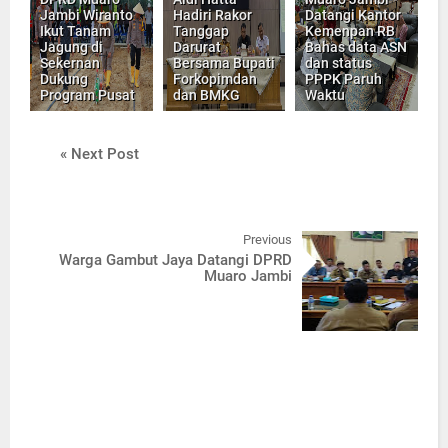
Jambi Wiranto
Hadiri Rakor
Datangi Kantor
Ikut Tanam
Tanggap
Kemenpan RB
Jagung di
Darurat
Bahas data ASN
Sekernan
Bersama Bupati
dan status
Dukung
Forkopimdan
PPPK Paruh
Program Pusat
dan BMKG
Waktu
« Next Post
Previous
Warga Gambut Jaya Datangi DPRD
Muaro Jambi