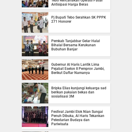
Tebo Rencanakan Operasi Pasar
Antisipasi Harga Beras
Pj Bupati Tebo Serahkan SK PPPK
271 Honorer
Pemkab Tanjabbar Gelar Halal
Bihalal Bersama Kerukunan
Bubuhan Banjar
Gubernur Al Haris Lantik Lima
Pejabat Eselon II Pemprov Jambi,
Berikut Daftar Namanya
Bripka Elias kunjungi keluarga sad
berikan pakaian bekas dan
sosialisasi 3M
Festival Jambi Elok Nian Sungai
Penuh Dibuka, Al Haris Tekankan
Pelestarian Budaya dan
Pariwisata