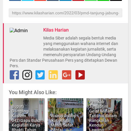
Kilas Harian
Media Siber adalah segala bentuk media
yang menggunakan wahana internet dan
melaksanakan kegiatan jurnalistik, serta
memenuhi persyaratan Undang-Undang
Pers dan Standar Perusahaan Pers yang ditetapkan Dewan
Pers.
You Might Also Like:
Pemkab
Bupati
Tanjabtim
Dampingi
Gelar Malam
Kasrem
Wabup Robby
Tari Inai dalam
042/Gapu Buka
Ikuti Ritual
Rangkaian
Kegiatan Karya
Mandi Safar
Kenduri
Bhakti Tahun
Pantai
Lawang