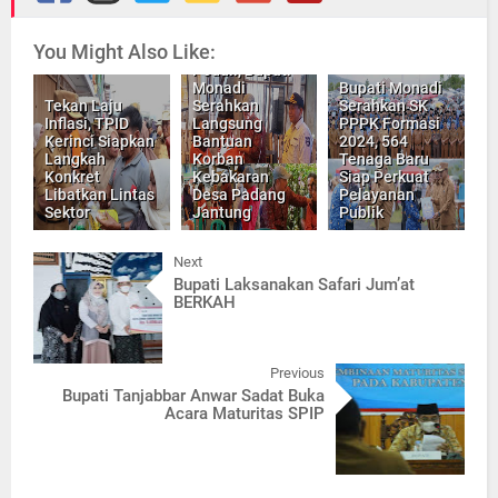
You Might Also Like:
Empati dan
Peduli, Bupati
Monadi
Bupati Monadi
Tekan Laju
Serahkan
Serahkan SK
Inflasi, TPID
Langsung
PPPK Formasi
Kerinci Siapkan
Bantuan
2024, 564
Langkah
Korban
Tenaga Baru
Konkret
Kebakaran
Siap Perkuat
Libatkan Lintas
Desa Padang
Pelayanan
Sektor
Jantung
Publik
Next
Bupati Laksanakan Safari Jum’at
BERKAH
Previous
Bupati Tanjabbar Anwar Sadat Buka
Acara Maturitas SPIP