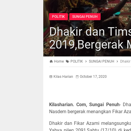
POLITIK
SUNGAI PENUH
Dhakir dan Tims
2019,Bergerak 
Home
POLITIK
SUNGAI PENUH
Dhakir
Kilas Harian
October 17, 2020
Kilasharian. Com, Sungai Penuh
- Dh
Nasdem bergerak menangkan Fikar Azam
Dhakir dan Fikar Azami melangsungka
Yahya pileg 2091,Sabtu (17/10) di k