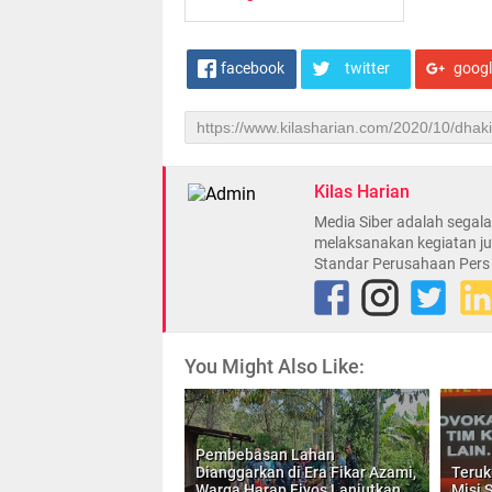
facebook
twitter
goog
Kilas Harian
Media Siber adalah sega
melaksanakan kegiatan ju
Standar Perusahaan Pers
You Might Also Like:
Pembebasan Lahan
Dianggarkan di Era Fikar Azami,
Teruku
Warga Harap Fiyos Lanjutkan
Misi 