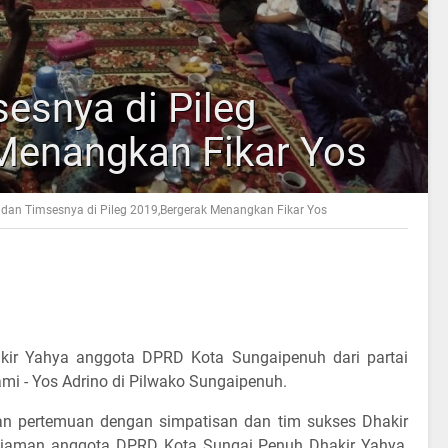
esnya di Pileg
Menangkan Fikar Yos
 dan Timsesnya di Pileg 2019,Bergerak Menangkan Fikar Yos
akir Yahya anggota DPRD Kota Sungaipenuh dari partai
i - Yos Adrino di Pilwako Sungaipenuh.
n pertemuan dengan simpatisan dan tim sukses Dhakir
ediaman anggota DPRD Kota Sungai Penuh Dhakir Yahya,