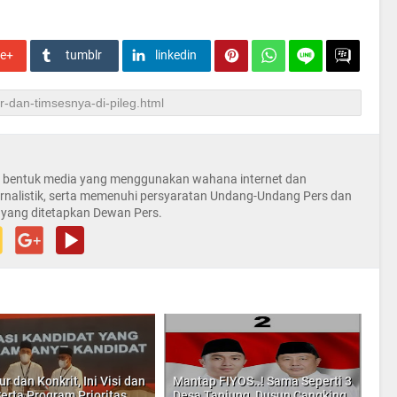
le+
tumblr
linkedin
la bentuk media yang menggunakan wahana internet dan
rnalistik, serta memenuhi persyaratan Undang-Undang Pers dan
 yang ditetapkan Dewan Pers.
r dan Konkrit, Ini Visi dan
Mantap FIYOS..! Sama Seperti 3
Serta Program Prioritas
Desa Tanjung, Dusun Cangking