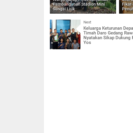
Pembangunan Stadion Mini
Fikar
Sungai Liuk
Penu
Next
Keluarga Keturunan Depa
Timah Daro Gedang Raw
Nyatakan Sikap Dukung F
Yos