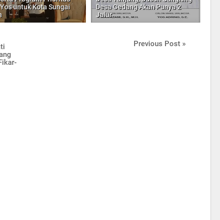
-Yos untuk Kota Sungai
Desa Gedang Akan Punya 2
h
Jalur
Previous Post »
ti
ang
ikar-